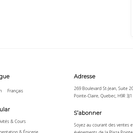
gue
Adresse
269 Boulevard St-Jean, Suite 2
h
Français
Pointe-Claire, Quebec, H9R 3J1
ular
S’abonner
ivités & Cours
Soyez au courant des ventes e
mentation & Épicerie
événements de la Plaza Pointe