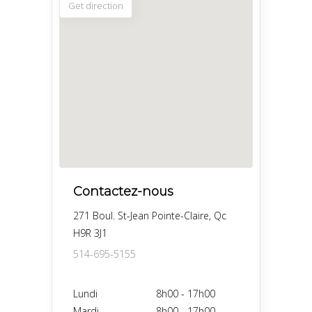
Get direction
Contactez-nous
271 Boul. St-Jean Pointe-Claire, Qc
H9R 3J1
514-695-5155
Lundi
8h00
-
17h00
Mardi
8h00
-
17h00